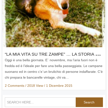
“
LA MIA VITA SU TRE ZAMPE” … LA STORIA DI ZOPPY, UNA CANETTA ADOTTATA E FELICE
Oggi è una bella giornata. E` novembre, ma l’aria fuori non è
fredda ed è l’ideale per fare una bella passeggiata. Le campane
suonano ed in centro c’e`un brulichio di persone indaffarate. C’è
chi prepara le bancarelle vintage, chi va…
2 Comments
/ 2018 View /
1 Dicembre 2015
Search