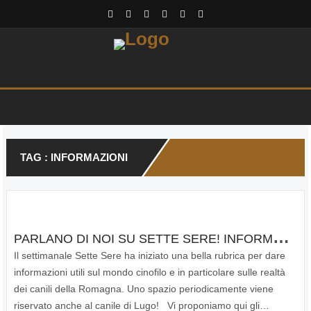
TAG : INFORMAZIONI
P
ARLANO DI NOI SU SETTE SERE! INFORMAZIONI UTILI SU CANI E CANILI IN ROMAGNA
Il settimanale Sette Sere ha iniziato una bella rubrica per dare
informazioni utili sul mondo cinofilo e in particolare sulle realtà
dei canili della Romagna. Uno spazio periodicamente viene
riservato anche al canile di Lugo! Vi proponiamo qui gli…