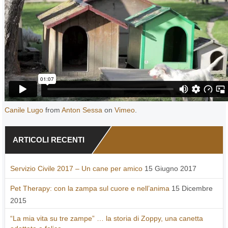
Canile Lugo
from
Anton Sessa
on
Vimeo
.
ARTICOLI RECENTI
Servizio Civile 2017 – Un cane per amico
15 Giugno 2017
Pet Therapy: con la zampa sul cuore e nell’anima
15 Dicembre
2015
“La mia vita su tre zampe” … la storia di Zoppy, una canetta