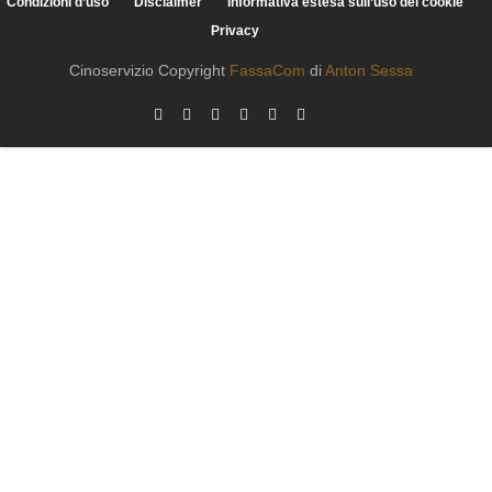
Condizioni d’uso
Disclaimer
Informativa estesa sull’uso dei cookie
Privacy
Cinoservizio Copyright
FassaCom
di
Anton Sessa